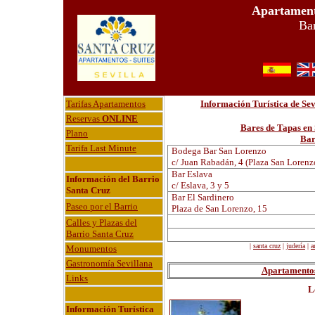
Apartament
Bar
Tarifas Apartamentos
Información Turística de Se
Reservas
ONLINE
Bares de Tapas en S
Plano
Bar
Tarifa Last Minute
Bodega Bar San Lorenzo
c/ Juan Rabadán, 4 (Plaza San Lorenz
Bar Eslava
Información del Barrio
c/ Eslava, 3 y 5
Santa Cruz
Bar El Sardinero
Paseo por el Barrio
Plaza de San Lorenzo, 15
Calles y Plazas del
Barrio Santa Cruz
|
santa cruz
|
judería
|
a
Monumentos
Gastronomía Sevillana
Apartamentos 
Links
L
Información Turística