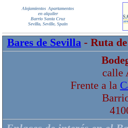
Alojamientos A
partamentos
en alquiler
Barrio Santa Cruz
Sevilla, Seville, Spain
Bares de Sevilla
- Ruta de
Bodeg
calle
Frente a la
C
Barri
410