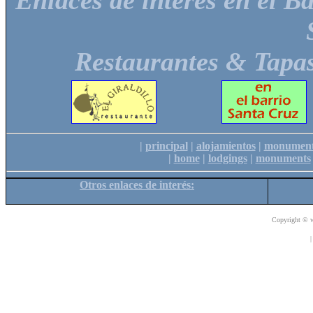
Enlaces de interés en el Ba
Restaurantes & Tapas
|
principal
|
alojamientos
|
monument
|
home
|
lodgings
|
monuments
Otros enlaces de interés:
Copyright © w